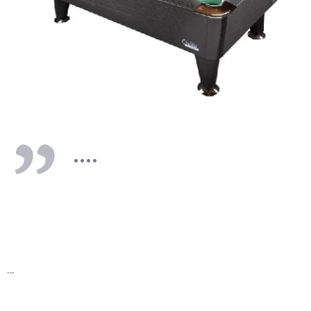
....
...