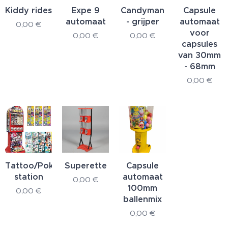
Kiddy rides
Expe 9
Candyman
Capsule
automaat
- grijper
automaat
0,00
€
voor
0,00
€
0,00
€
capsules
van 30mm
- 68mm
0,00
€
Tattoo/Pokemon
Superette
Capsule
station
automaat
0,00
€
100mm
0,00
€
ballenmix
0,00
€