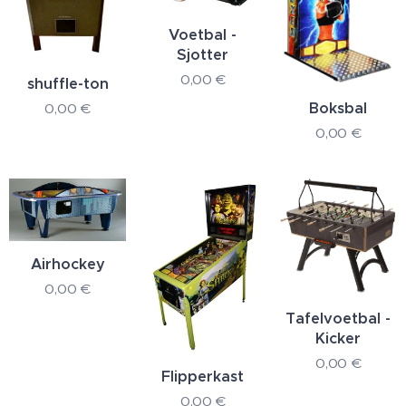
Voetbal -
Sjotter
0,00
€
shuffle-ton
Boksbal
0,00
€
0,00
€
Airhockey
0,00
€
Tafelvoetbal -
Kicker
0,00
€
Flipperkast
0,00
€