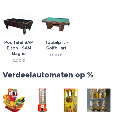
Pooltafel SAM
Tapbiljart -
Bison - SAM
Golfbiljart
Magno
0,00
€
0,00
€
Verdeelautomaten op %